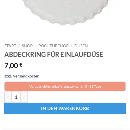
START
/
SHOP
/
POOLZUBEHÖR
/
DÜSEN
ABDECKRING FÜR EINLAUFDÜSE
7,00
€
zzgl. Versandkosten
Voraussichtliche Lieferung zwischen 5 - 11 Tage
ABDECKRING FÜR EINLAUFDÜSE Menge
IN DEN WARENKORB