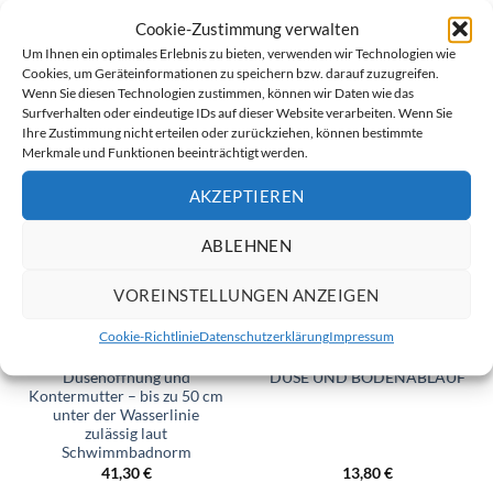
Cookie-Zustimmung verwalten
Um Ihnen ein optimales Erlebnis zu bieten, verwenden wir Technologien wie
ÄHNLICHE PRODUKTE
Cookies, um Geräteinformationen zu speichern bzw. darauf zuzugreifen.
Wenn Sie diesen Technologien zustimmen, können wir Daten wie das
Surfverhalten oder eindeutige IDs auf dieser Website verarbeiten. Wenn Sie
Ihre Zustimmung nicht erteilen oder zurückziehen, können bestimmte
Merkmale und Funktionen beeinträchtigt werden.
AKZEPTIEREN
ABLEHNEN
VOREINSTELLUNGEN ANZEIGEN
Cookie-Richtlinie
Datenschutzerklärung
Impressum
DÜSEN
DÜSEN
Einlaufdüse mit runder
FLANSCH GRAU FÜR SRS-
Düsenöffnung und
DÜSE UND BODENABLAUF
Kontermutter – bis zu 50 cm
unter der Wasserlinie
zulässig laut
Schwimmbadnorm
41,30
€
13,80
€