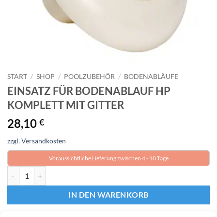
START
/
SHOP
/
POOLZUBEHÖR
/
BODENABLÄUFE
EINSATZ FÜR BODENABLAUF HP
KOMPLETT MIT GITTER
28,10
€
zzgl. Versandkosten
Voraussichtliche Lieferung zwischen 4 - 10 Tage
EINSATZ FÜR BODENABLAUF HP KOMPLETT MIT GITTER Menge
IN DEN WARENKORB