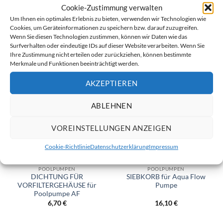
Cookie-Zustimmung verwalten
Um Ihnen ein optimales Erlebnis zu bieten, verwenden wir Technologien wie
Cookies, um Geräteinformationen zu speichern bzw. darauf zuzugreifen.
Wenn Sie diesen Technologien zustimmen, können wir Daten wie das
ÄHNLICHE PRODUKTE
Surfverhalten oder eindeutige IDs auf dieser Website verarbeiten. Wenn Sie
Ihre Zustimmung nicht erteilen oder zurückziehen, können bestimmte
Merkmale und Funktionen beeinträchtigt werden.
AKZEPTIEREN
ABLEHNEN
VOREINSTELLUNGEN ANZEIGEN
Cookie-Richtlinie
Datenschutzerklärung
Impressum
POOLPUMPEN
POOLPUMPEN
DICHTUNG FÜR
SIEBKORB für Aqua Flow
VORFILTERGEHÄUSE für
Pumpe
Poolpumpe AF
6,70
€
16,10
€