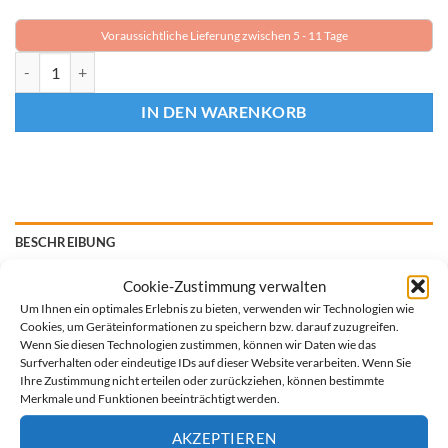
Voraussichtliche Lieferung zwischen 5 - 11 Tage
EISDRUCKVERNICHTER HARTPLASTIK Menge
IN DEN WARENKORB
BESCHREIBUNG
Cookie-Zustimmung verwalten
Eisdruckpolster – 50 cm, schwarz, robust &
Um Ihnen ein optimales Erlebnis zu bieten, verwenden wir Technologien wie
FCKW-frei
Cookies, um Geräteinformationen zu speichern bzw. darauf zuzugreifen.
Wenn Sie diesen Technologien zustimmen, können wir Daten wie das
Dieses hochwertige Eisdruckpolster aus schwarzem
Surfverhalten oder eindeutige IDs auf dieser Website verarbeiten. Wenn Sie
Polyethylen schützt Ihren Pool zuverlässig vor Frostschäden.
Ihre Zustimmung nicht erteilen oder zurückziehen, können bestimmte
Es ist mit Sand befüllt, kommt ohne Ausschäumung aus und
Merkmale und Funktionen beeinträchtigt werden.
ist dadurch vollständig FCKW-frei. Die schwarze Oberfläche
AKZEPTIEREN