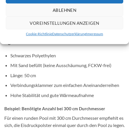
sorgt für eine stärkere Wärmeaufnahme, was die Eisbildung
reduziert.
ABLEHNEN
Mit einer Länge von 50 cm und einer Verbindungsklammer
lässt es sich flexibel erweitern und an jede Poolgröße
VOREINSTELLUNGEN ANZEIGEN
anpassen.
Cookie-Richtlinie
Datenschutzerklärung
Impressum
Eigenschaften:
Schwarzes Polyethylen
Mit Sand befüllt (keine Ausschäumung, FCKW-frei)
Länge: 50 cm
Verbindungsklammer zum einfachen Aneinanderreihen
Hohe Stabilität und gute Wärmeaufnahme
Beispiel: Benötigte Anzahl bei 300 cm Durchmesser
Für einen runden Pool mit 300 cm Durchmesser empfiehlt es
sich, die Eisdruckpolster einmal quer durch den Pool zu legen.