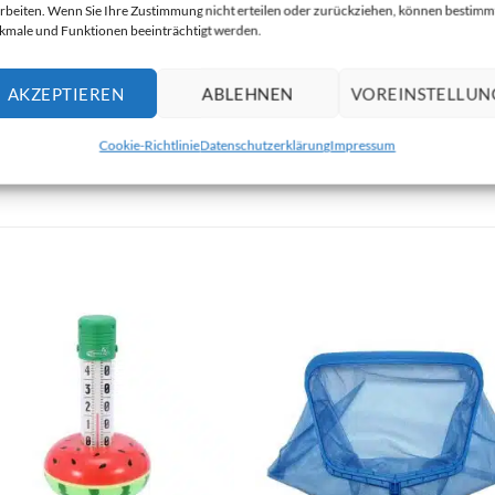
rbeiten. Wenn Sie Ihre Zustimmung nicht erteilen oder zurückziehen, können bestimm
male und Funktionen beeinträchtigt werden.
ist ein zwei in einem Schwamm. Mit der blauen Fläche können Sie 
AKZEPTIEREN
ABLEHNEN
VOREINSTELLUN
Kalksteinreiniger“. Für die restlichen Flecken und Ölrückstände 
en Sie ohne Mittel Flecken, Rückstände, Schmutzränder und Streif
Cookie-Richtlinie
Datenschutzerklärung
Impressum