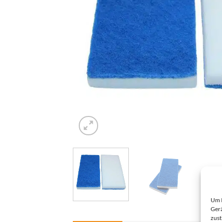
Um I
Gerä
zust