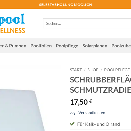
SELBSTABHOLUNG MÖGLICH
Suchen
nach:
ter & Pumpen
Poolfolien
Poolpflege
Solar­planen
Poolzube
START
/
SHOP
/
POOLPFLEGE
SCHRUBBERFLÄ
SCHMUTZRADIE
17,50
€
zzgl. Versandkosten
Für Kalk- und Ölrand