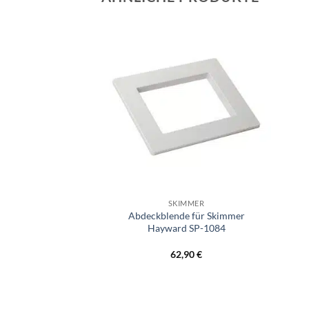
+
+
IMMER
SKIMMER
Abdeckblende für Skimmer
r Miniskimmer
Hayward SP-1084
,30
€
62,90
€