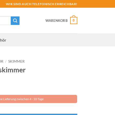
WIR SIND AUCH TELEFONISCH ERREICHBAR!
0
WARENKORB
hör
ÖR
/
SKIMMER
iskimmer
he Lieferung zwischen 4 - 10 Tage
e