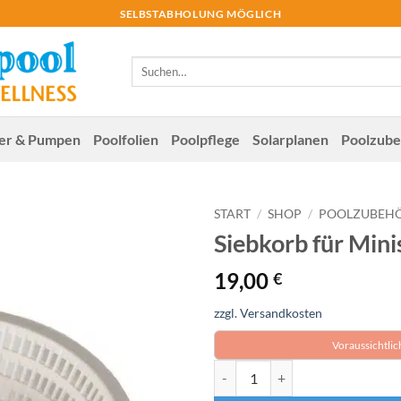
SELBSTABHOLUNG MÖGLICH
Suchen
nach:
ter & Pumpen
Poolfolien
Poolpflege
Solar­planen
Poolzube
START
/
SHOP
/
POOLZUBEH
Siebkorb für Min
19,00
€
zzgl. Versandkosten
Voraussichtlic
Siebkorb für Miniskimmer Meng