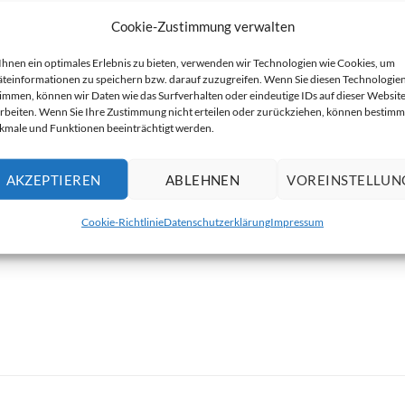
Cookie-Zustimmung verwalten
hnen ein optimales Erlebnis zu bieten, verwenden wir Technologien wie Cookies, um
teinformationen zu speichern bzw. darauf zuzugreifen. Wenn Sie diesen Technologie
immen, können wir Daten wie das Surfverhalten oder eindeutige IDs auf dieser Websit
Durchmesser oben A: 163 mm
rbeiten. Wenn Sie Ihre Zustimmung nicht erteilen oder zurückziehen, können bestimm
male und Funktionen beeinträchtigt werden.
Höhe B: 55 mm
AKZEPTIEREN
ABLEHNEN
VOREINSTELLUN
Durchmesser unten C: 110 mm
Cookie-Richtlinie
Datenschutzerklärung
Impressum