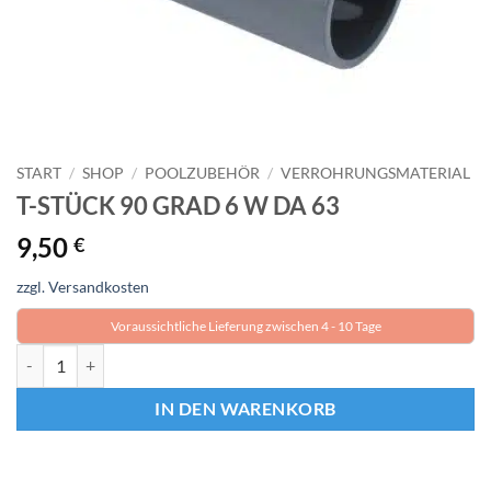
START
/
SHOP
/
POOLZUBEHÖR
/
VERROHRUNGS­MATERIAL
T-STÜCK 90 GRAD 6 W DA 63
9,50
€
zzgl. Versandkosten
Voraussichtliche Lieferung zwischen 4 - 10 Tage
T-STÜCK 90 GRAD 6 W DA 63 Menge
IN DEN WARENKORB