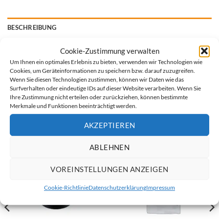
BESCHREIBUNG
PVC-T-Stück 90° mit einem Durchmesser von 63 mm, ideal
Cookie-Zustimmung verwalten
Um Ihnen ein optimales Erlebnis zu bieten, verwenden wir Technologien wie
zur Abzweigung von Rohrleitungssystemen.
Cookies, um Geräteinformationen zu speichern bzw. darauf zuzugreifen.
PVC-Reiniger und Spezialklebstoff finden Sie ebenfalls in
Wenn Sie diesen Technologien zustimmen, können wir Daten wie das
unserem Shop.
Surfverhalten oder eindeutige IDs auf dieser Website verarbeiten. Wenn Sie
Ihre Zustimmung nicht erteilen oder zurückziehen, können bestimmte
Merkmale und Funktionen beeinträchtigt werden.
AKZEPTIEREN
ÄHNLICHE PRODUKTE
ABLEHNEN
VOREINSTELLUNGEN ANZEIGEN
Cookie-Richtlinie
Datenschutzerklärung
Impressum