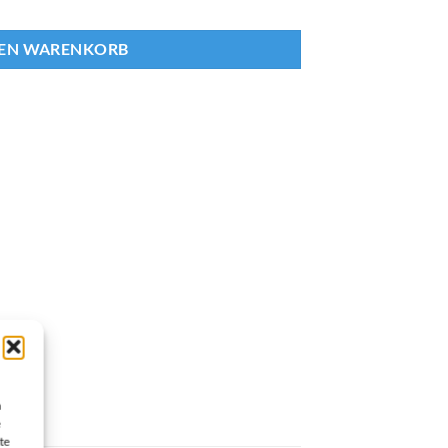
DEN WARENKORB
n
e
te