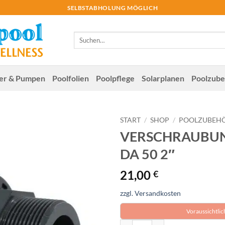
SELBSTABHOLUNG MÖGLICH
Suchen
nach:
ter & Pumpen
Poolfolien
Poolpflege
Solar­planen
Poolzube
START
/
SHOP
/
POOLZUBEH
VERSCHRAUBUN
DA 50 2″
21,00
€
zzgl. Versandkosten
Voraussichtlic
VERSCHRAUBUNG M. AUSSENGE