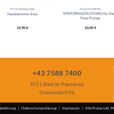
POOLREINIGUNG
POOLPUMPEN
SPRITZRINGDICHTUNG für Aq
Handskimmer Easy
Flow Pumpe
14,90
€
10,00
€
+43 7588 7400
4551 Ried im Traunkreis
Grossendorf 66
belehrung
|
Datenschutzerklärung
|
Impressum
|
Alle Preise inkl.