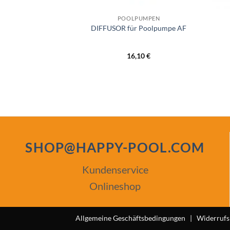
IMMER
POOLPUMPEN
verlängerung für
DIFFUSOR für Poolpumpe AF
yward SP-1084
,20
€
16,10
€
SHOP@HAPPY-POOL.COM
Kundenservice
Onlineshop
Allgemeine Geschäftsbedingungen
|
Widerrufs