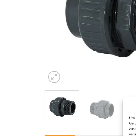
Um I
Gerä
zust
vera