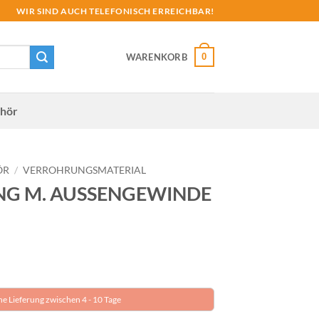
WIR SIND AUCH TELEFONISCH ERREICHBAR!
0
WARENKORB
hör
ÖR
/
VERROHRUNGS­MATERIAL
G M. AUSSENGEWINDE
he Lieferung zwischen 4 - 10 Tage
WINDE DA 50 2" Menge