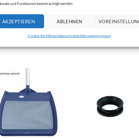
male und Funktionen beeinträchtigt werden.
 x 2″, perfekt für die Verbindung von Rohrleitungen mit unter
AKZEPTIEREN
ABLEHNEN
VOREINSTELLUN
falls in unserem Shop erhältlich.
Cookie-Richtlinie
Datenschutzerklärung
Impressum
+